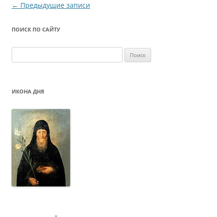
Навигация
←
Предыдущие записи
по
ПОИСК ПО САЙТУ
записям
Найти:
ИКОНА ДНЯ