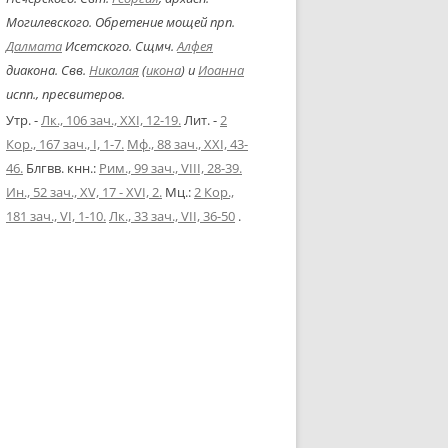
Могилевского. Обретение мощей прп.
Далмата
Исетского. Сщмч.
Алфея
диакона. Свв.
Николая
(
икона
) и
Иоанна
испп., пресвитеров.
Утр. -
Лк., 106 зач., XXI, 12-19.
Лит. -
2
Кор., 167 зач., I, 1-7.
Мф., 88 зач., XXI, 43-
46.
Блгвв. кнн.:
Рим., 99 зач., VIII, 28-39.
Ин., 52 зач., XV, 17 - XVI, 2.
Мц.:
2 Кор.,
181 зач., VI, 1-10.
Лк., 33 зач., VII, 36-50
.