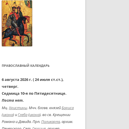
ПРАВОСЛАВНЫЙ КАЛЕНДАРЬ
6 августа 2026 г. ( 24 июля ст.ст.),
четверг.
Седмица 10-я по Пятидесятнице.
Поста нет.
Мц.
Христины
. Мчч. блгвв. князей
Бориса
(
икона
) и
Глеба
(
икона
), во св. Крещении
Романа и Давида. Прп.
Поликарпа
, архим.
Печерского. Свт.
Георгия
, архиеп.