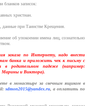
и бланков записок:
лавных христиан.
, данные при Таинстве Крещения.
вение об упокоении имена лиц, сознательно
твом.
ния заказа по Интернету, надо внести
там банка и приложить чек к письму с
н в родительном падеже (например:
а, Марины и Виктора).
те в монастыре за свечным ящиком в
il:
sdmon2015@yandex.ru
, а оплатить по
ято-Духовский мужской монастырь города