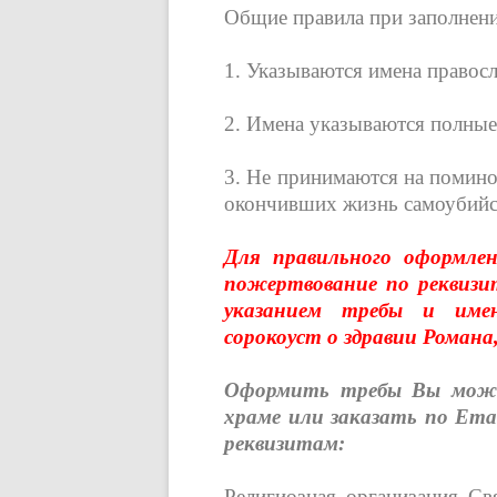
Общие правила при заполнени
1. Указываются имена правос
2. Имена указываются полные
3. Не принимаются на помино
окончивших жизнь самоубийс
Д
ля правильного оформле
пожертвование по реквизи
указанием требы и име
сорокоуст о здравии Роман
Оформить требы Вы може
храме или заказать по Ema
реквизитам:
Религиозная организация Св