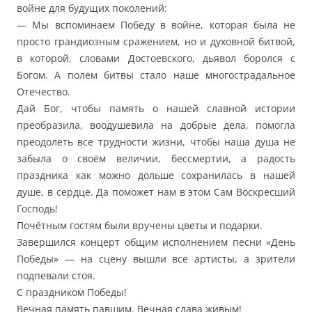
войне для будущих поколений:
— Мы вспоминаем Победу в войне, которая была не
просто грандиозным сражением, но и духовной битвой,
в которой, словами Достоевского, дьявол боролся с
Богом. А полем битвы стало наше многострадальное
Отечество.
Дай Бог, чтобы память о нашей славной истории
преобразила, воодушевила на добрые дела, помогла
преодолеть все трудности жизни, чтобы наша душа не
забыла о своём величии, бессмертии, а радость
праздника как можно дольше сохранилась в нашей
душе, в сердце. Да поможет нам в этом Сам Воскресший
Господь!
Почётным гостям были вручены цветы и подарки.
Завершился концерт общим исполнением песни «День
Победы» — на сцену вышли все артисты, а зрители
подпевали стоя.
С праздником Победы!
Вечная память павшим. Вечная слава живым!