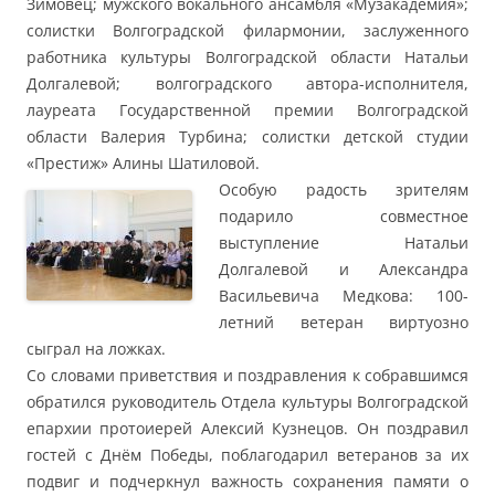
Зимовец; мужского вокального ансамбля «Музакадемия»;
солистки Волгоградской филармонии, заслуженного
работника культуры Волгоградской области Натальи
Долгалевой; волгоградского автора-исполнителя,
лауреата Государственной премии Волгоградской
области Валерия Турбина; солистки детской студии
«Престиж» Алины Шатиловой.
Особую радость зрителям
подарило совместное
выступление Натальи
Долгалевой и Александра
Васильевича Медкова: 100-
летний ветеран виртуозно
сыграл на ложках.
Со словами приветствия и поздравления к собравшимся
обратился руководитель Отдела культуры Волгоградской
епархии протоиерей Алексий Кузнецов. Он поздравил
гостей с Днём Победы, поблагодарил ветеранов за их
подвиг и подчеркнул важность сохранения памяти о