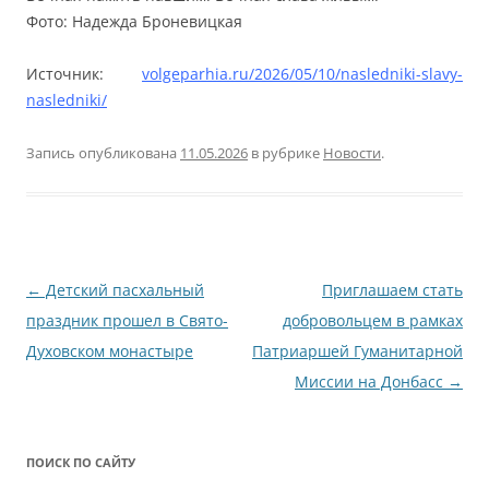
Фото: Надежда Броневицкая
Источник:
volgeparhia.ru/2026/05/10/nasledniki-slavy-
nasledniki/
Запись опубликована
11.05.2026
в рубрике
Новости
.
Навигация
←
Детский пасхальный
Приглашаем стать
по
праздник прошел в Свято-
добровольцем в рамках
записям
Духовском монастыре
Патриаршей Гуманитарной
Миссии на Донбасс
→
ПОИСК ПО САЙТУ