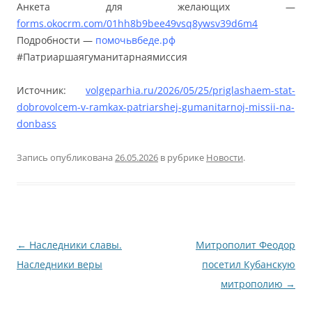
Анкета для желающих —
forms.okocrm.com/01hh8b9bee49vsq8ywsv39d6m4
Подробности —
помочьвбеде.рф
#Патриаршаягуманитарнаямиссия
Источник:
volgeparhia.ru/2026/05/25/priglashaem-stat-
dobrovolcem-v-ramkax-patriarshej-gumanitarnoj-missii-na-
donbass
Запись опубликована
26.05.2026
в рубрике
Новости
.
Навигация
←
Наследники славы.
Митрополит Феодор
по
Наследники веры
посетил Кубанскую
записям
митрополию
→