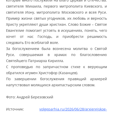
которые много послужили на благо Церкви и Отечества:
святителя Михаила, первого митрополита Киевского, и
святителя Иону, митрополита Московского и всея Руси.
Пример жизни святых угодников, их любовь и верность
Христу укрепляют души христиан. Слово Божие – Святое
Евангелие помогает устоять в искушениях, понять, чего
хочет от нас Господь, и приобрести решимость
следовать Его всеблагой воле.
За богослужением была вознесена молитва о Святой
Руси, совершаемая в храмах по благословению
Святейшего Патриарха Кирилла.
С проповедью по запричастном стихе к верующим
обратился игумен Христофор (Казанцев).
По завершении богослужения правящий архиерей
напутствовал молящихся архипастырским словом.
Фото: Андрей Березовский
Источник:
volgeparhia.ru/2026/06/28/arxierejskoe-