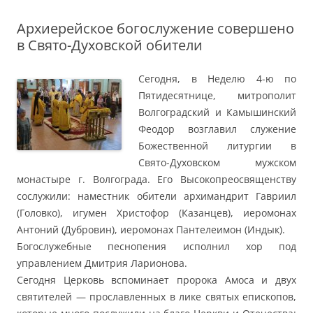
Архиерейское богослужение совершено
в Свято-Духовской обители
Сегодня, в Неделю 4-ю по
Пятидесятнице, митрополит
Волгоградский и Камышинский
Феодор возглавил служение
Божественной литургии в
Свято-Духовском мужском
монастыре г. Волгограда. Его Высокопреосвященству
сослужили: наместник обители архимандрит Гавриил
(Головко), игумен Христофор (Казанцев), иеромонах
Антоний (Дубровин), иеромонах Пантелеимон (Индык).
Богослужебные песнопения исполнил хор под
управлением Дмитрия Ларионова.
Сегодня Церковь вспоминает пророка Амоса и двух
святителей — прославленных в лике святых епископов,