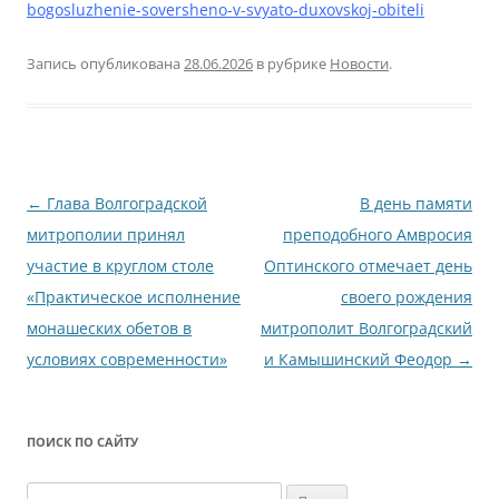
bogosluzhenie-soversheno-v-svyato-duxovskoj-obiteli
Запись опубликована
28.06.2026
в рубрике
Новости
.
Навигация
←
Глава Волгоградской
В день памяти
по
митрополии принял
преподобного Амвросия
записям
участие в круглом столе
Оптинского отмечает день
«Практическое исполнение
своего рождения
монашеских обетов в
митрополит Волгоградский
условиях современности»
и Камышинский Феодор
→
ПОИСК ПО САЙТУ
Найти: